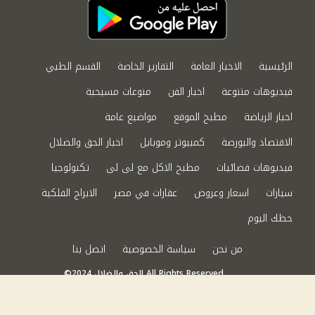
الرئيسية
الاخبار العامة
التقارير الخاصة
القسم الطبي
فيديوهات متنوعة
اخبار الفن
منوعات مسيحية
اخبار الرياضة
مطبخ الموقع
مواضيع عامة
الاقتصاد والبورصة
كمبيوتر وموبايل
اخبار الحق والضلال
فيديوهات فضائيات
مطبخ الاكل مع لى لى
تكنولوجيا
سيارات
اسعار وعروض
عقارات في مصر
الابراج الفلكية
حظك اليوم
من نحن
سياسة الخصوصية
اتصل بنا
©2024 الحق والضلال All Rights Reserved.
Powered by