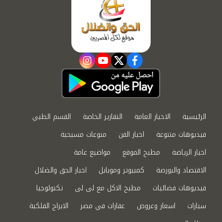
instagram
youtube
twitter
facebook
الرئيسية
الاخبار العامة
التقارير الخاصة
القسم الطبي
فيديوهات متنوعة
اخبار الفن
منوعات مسيحية
اخبار الرياضة
مطبخ الموقع
مواضيع عامة
الاقتصاد والبورصة
كمبيوتر وموبايل
اخبار الحق والضلال
فيديوهات فضائيات
مطبخ الاكل مع لى لى
تكنولوجيا
سيارات
اسعار وعروض
عقارات في مصر
الابراج الفلكية