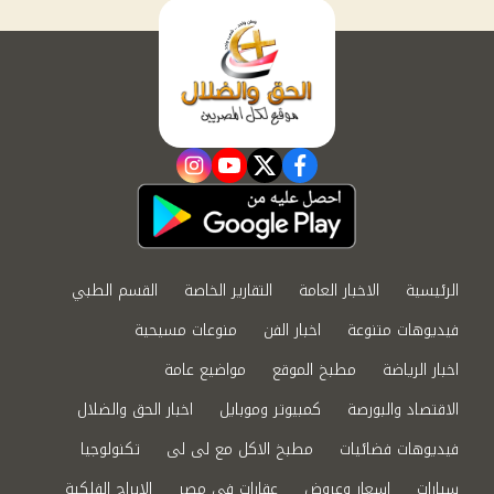
instagram
youtube
twitter
facebook
الرئيسية
الاخبار العامة
التقارير الخاصة
القسم الطبي
فيديوهات متنوعة
اخبار الفن
منوعات مسيحية
اخبار الرياضة
مطبخ الموقع
مواضيع عامة
الاقتصاد والبورصة
كمبيوتر وموبايل
اخبار الحق والضلال
فيديوهات فضائيات
مطبخ الاكل مع لى لى
تكنولوجيا
سيارات
اسعار وعروض
عقارات في مصر
الابراج الفلكية