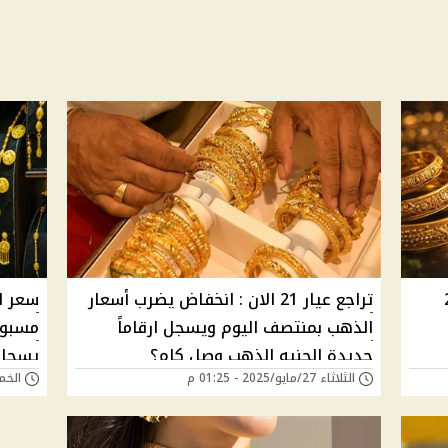
عيار 21
تراجع عيار 21 الان : انخفاض يضرب أسعار
سعر ا
الذهب بمنتصف اليوم ويسجل ارقاماً
جديدة الجنيه الذهب وصل كام؟
يسجل 
الثلاثاء 27/مايو/2025 - 01:25 م
الخميس 03/أبريل
فرصة 