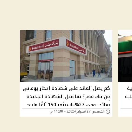
ية
كم يصل العائد على شهادة ادخار يوماتي
لية
من بنك مصر؟ تفاصيل الشهادة الجديدة
بعائد يومي 27%–استثمر 150 ألفًا واربح
الخميس 27/فبراير/2025 - 11:30 م
121 ألف جنيه