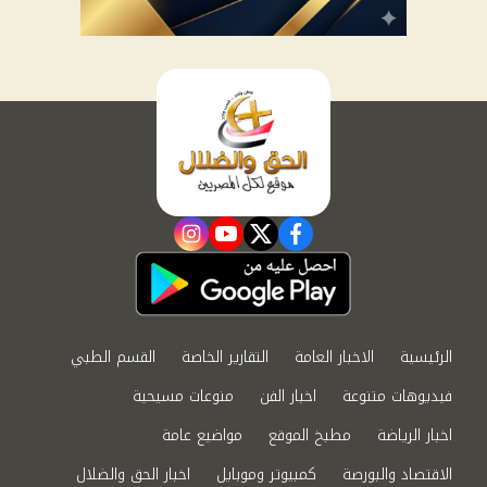
instagram
youtube
twitter
facebook
الرئيسية
الاخبار العامة
التقارير الخاصة
القسم الطبي
فيديوهات متنوعة
اخبار الفن
منوعات مسيحية
اخبار الرياضة
مطبخ الموقع
مواضيع عامة
الاقتصاد والبورصة
كمبيوتر وموبايل
اخبار الحق والضلال