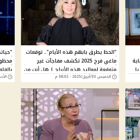
"الحظ يطرق بابهم هذه الأيام".. توقعات
ية
ماغي فرح 2025 تكشف مفاجآت غير
محظوظ
يا
متوقعة لمواليد هذه الأبراج | هل أنت من
بالفل
الخميس 03/أبريل/2025 - 08:02 م
الأحد 16/مارس/2025 - 
هؤلاء المحظوظين؟
رزق وف