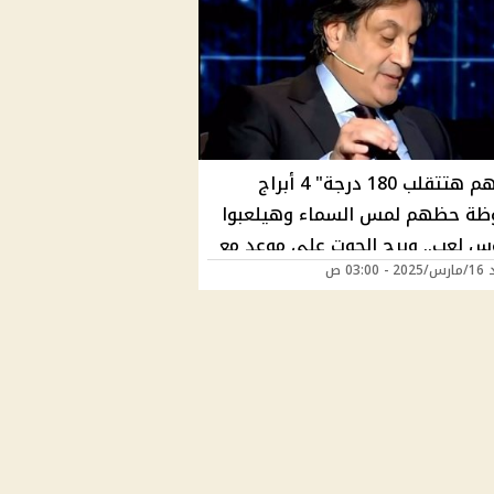
"حياتهم هتتقلب 180 درجة" 4 أبراج
ة حظهم لمس السماء وهيلعبوا
وس لعب.. وبرج الحوت على موعد مع
03:00 ص
ير وفقًا لـ توقعات ميشال حايك