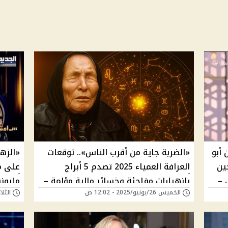
 أبو
«الضربة جاية من أقرب الناس».. توقعات
«الزه
جين
العرافة العمياء 2025 تصدم 5 أبراج
على م
 –
بانهيارات مفاجئة وخسائر مالية مؤلمة –
مليوني
الخميس 26/يونيو/2025 - 12:02 ص
الثلاثاء 27/مايو/5
كيف تتخطاها بنصائح بابا فانجا؟
ليلى 