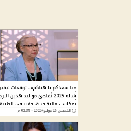
«يا سعدكم يا هناكم».. توقعات نيفين
شالة 2025 تُفاجئ مواليد هذين البر
بمكاسب مالية ورزق وفير في الطريق
الخميس 26/يونيو/2025 - 02:38 م
هل برجك منهم؟