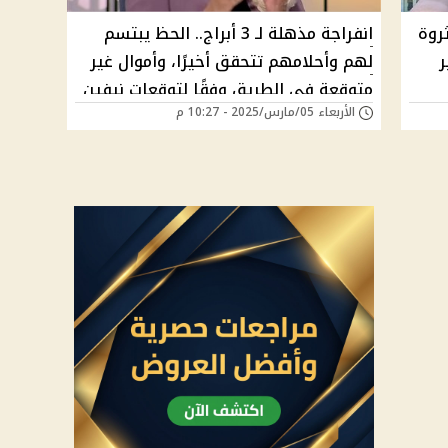
ثروة
انفراجة مذهلة لـ 3 أبراج.. الحظ يبتسم
ر
لهم وأحلامهم تتحقق أخيرًا، وأموال غير
متوقعة في الطريق وفقًا لتوقعات نيفين
الأربعاء 05/مارس/2025 - 10:27 م
ون
أبو شالة