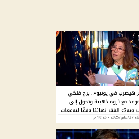
ر هيضرب في يونيو».. برج فلكي
وعد مع ثروة ذهبية وتحول إلى
ر ويودّع الفقر نهائيًا وفقًا لتوقعات
202 - 10:26 م
عبد اللطيف