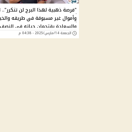
"فرصة ذهبية لهذا البرج لن تتكرر".. 
وأموال غير مسبوقة في طريقه والخي
والسعادة يقتحمان حياته في النصف
الجمعة 14/مارس/2025 - 04:38 م
الثاني من مارس وفقًا لتوقعات ميس
منصور