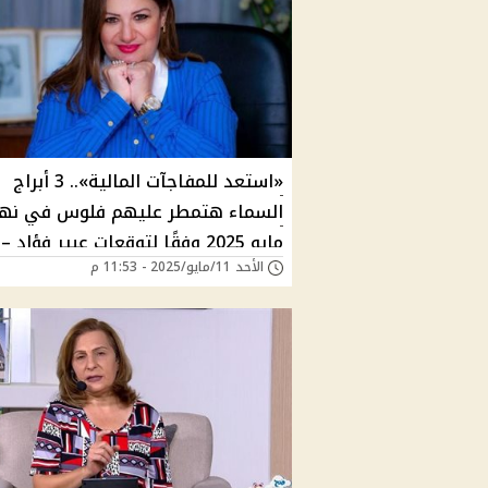
«استعد للمفاجآت المالية».. 3 أبراج
السماء هتمطر عليهم فلوس في نها
مايو 2025 وفقًا لتوقعات عبير فؤاد – 
الأحد 11/مايو/2025 - 11:53 م
ترى برجك منهم؟