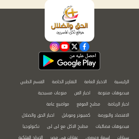
instagram
youtube
twitter
facebook
الرئيسية
الاخبار العامة
التقارير الخاصة
القسم الطبي
فيديوهات متنوعة
اخبار الفن
منوعات مسيحية
اخبار الرياضة
مطبخ الموقع
مواضيع عامة
الاقتصاد والبورصة
كمبيوتر وموبايل
اخبار الحق والضلال
فيديوهات فضائيات
مطبخ الاكل مع لى لى
تكنولوجيا
سيارات
اسعار وعروض
عقارات في مصر
الابراج الفلكية