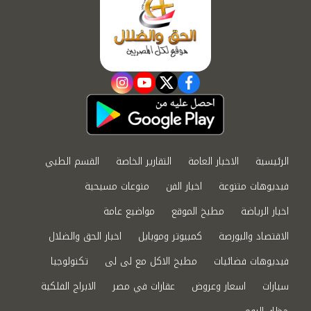
instagram
youtube
twitter
facebook
الرئيسية
الاخبار العامة
التقارير الخاصة
القسم الطبي
فيديوهات متنوعة
اخبار الفن
منوعات مسيحية
اخبار الرياضة
مطبخ الموقع
مواضيع عامة
الاقتصاد والبورصة
كمبيوتر وموبايل
اخبار الحق والضلال
فيديوهات فضائيات
مطبخ الاكل مع لى لى
تكنولوجيا
سيارات
اسعار وعروض
عقارات في مصر
الابراج الفلكية