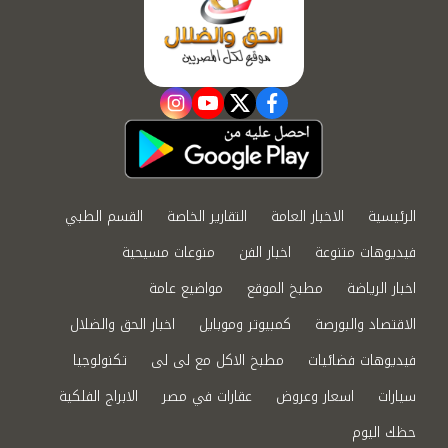
instagram
youtube
twitter
facebook
الرئيسية
الاخبار العامة
التقارير الخاصة
القسم الطبي
فيديوهات متنوعة
اخبار الفن
منوعات مسيحية
اخبار الرياضة
مطبخ الموقع
مواضيع عامة
الاقتصاد والبورصة
كمبيوتر وموبايل
اخبار الحق والضلال
فيديوهات فضائيات
مطبخ الاكل مع لى لى
تكنولوجيا
سيارات
اسعار وعروض
عقارات في مصر
الابراج الفلكية
حظك اليوم