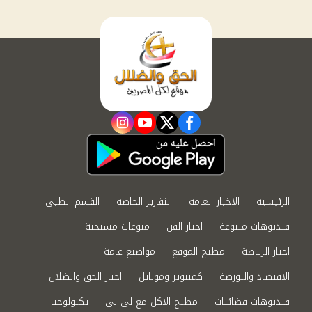
instagram
youtube
twitter
facebook
الرئيسية
الاخبار العامة
التقارير الخاصة
القسم الطبي
فيديوهات متنوعة
اخبار الفن
منوعات مسيحية
اخبار الرياضة
مطبخ الموقع
مواضيع عامة
الاقتصاد والبورصة
كمبيوتر وموبايل
اخبار الحق والضلال
فيديوهات فضائيات
مطبخ الاكل مع لى لى
تكنولوجيا