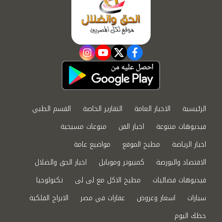
instagram
youtube
twitter
facebook
الرئيسية
الاخبار العامة
التقارير الخاصة
القسم الطبي
فيديوهات متنوعة
اخبار الفن
منوعات مسيحية
اخبار الرياضة
مطبخ الموقع
مواضيع عامة
الاقتصاد والبورصة
كمبيوتر وموبايل
اخبار الحق والضلال
فيديوهات فضائيات
مطبخ الاكل مع لى لى
تكنولوجيا
سيارات
اسعار وعروض
عقارات في مصر
الابراج الفلكية
حظك اليوم