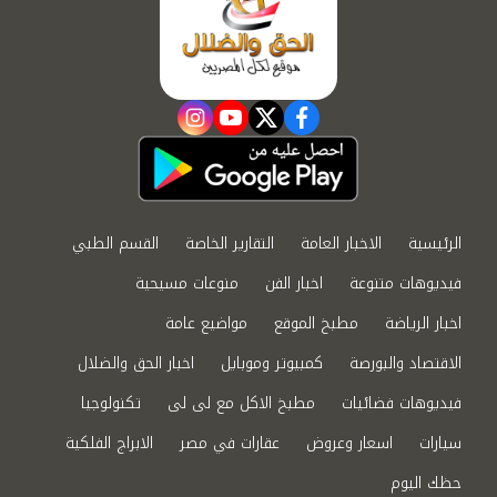
instagram
youtube
twitter
facebook
الرئيسية
الاخبار العامة
التقارير الخاصة
القسم الطبي
فيديوهات متنوعة
اخبار الفن
منوعات مسيحية
اخبار الرياضة
مطبخ الموقع
مواضيع عامة
الاقتصاد والبورصة
كمبيوتر وموبايل
اخبار الحق والضلال
فيديوهات فضائيات
مطبخ الاكل مع لى لى
تكنولوجيا
سيارات
اسعار وعروض
عقارات في مصر
الابراج الفلكية
حظك اليوم