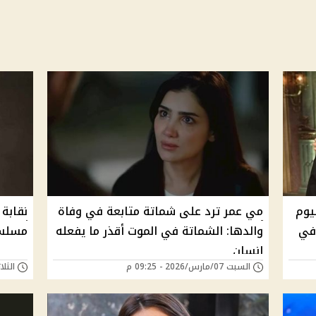
يوم
مي عمر ترد على شماتة متابعة في وفاة
نقابة 
 في
والدها: الشماتة في الموت أقذر ما يفعله
مسلسل روح
إنسان
السبت 07/مارس/2026 - 09:25 م
الثلاثاء 03/فبراير/