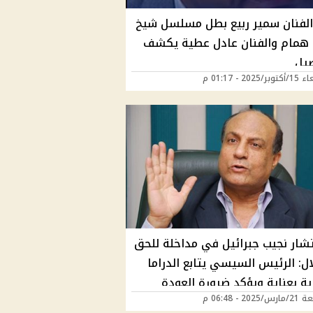
الفنان سمير ربيع بطل مسلسل شيخ
 همام والفنان عادل عطية يكشف
صيل
2025 - 01:17 م
شار نجيب جبرائيل في مداخلة للحق
ل: الرئيس السيسي يتابع الدراما
ية بعناية ويؤكد ضرورة العودة
202 - 06:48 م
الأصيلة في الأعمال الفنية