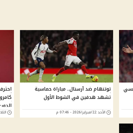
نسي
توتنهام ضد آرسنال.. مباراة حماسية
احترف
تشهد هدفين في الشوط الأول
كامرو
الدوري
الأحد 22/فبراير/2026 - 07:46 م
الثلاثاء 15/يوليو/5