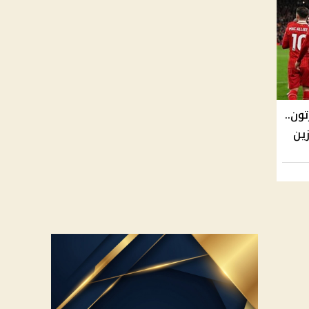
ون..
زين