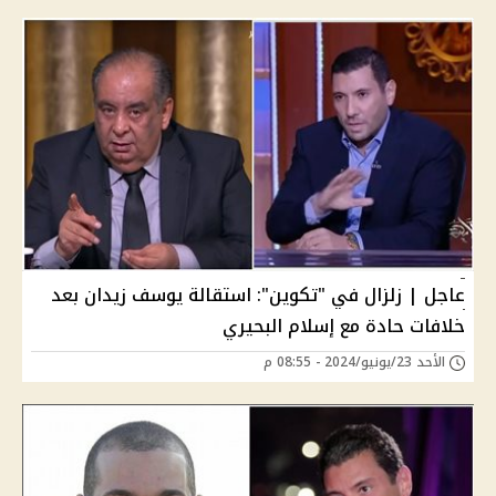
عاجل | زلزال في "تكوين": استقالة يوسف زيدان بعد
خلافات حادة مع إسلام البحيري
الأحد 23/يونيو/2024 - 08:55 م