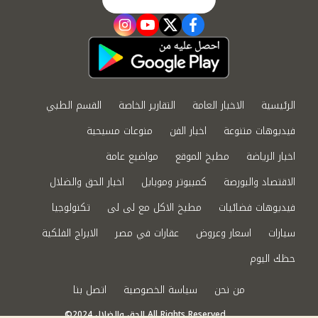
instagram
youtube
twitter
facebook
الرئيسية
الاخبار العامة
التقارير الخاصة
القسم الطبي
فيديوهات متنوعة
اخبار الفن
منوعات مسيحية
اخبار الرياضة
مطبخ الموقع
مواضيع عامة
الاقتصاد والبورصة
كمبيوتر وموبايل
اخبار الحق والضلال
فيديوهات فضائيات
مطبخ الاكل مع لى لى
تكنولوجيا
سيارات
اسعار وعروض
عقارات في مصر
الابراج الفلكية
حظك اليوم
من نحن
سياسة الخصوصية
اتصل بنا
©2024 الحق والضلال All Rights Reserved.