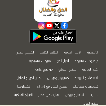
instagram
youtube
twitter
facebook
الرئيسية
الاخبار العامة
التقارير الخاصة
القسم الطبي
فيديوهات متنوعة
اخبار الفن
منوعات مسيحية
اخبار الرياضة
مطبخ الموقع
مواضيع عامة
الاقتصاد والبورصة
كمبيوتر وموبايل
اخبار الحق والضلال
فيديوهات فضائيات
مطبخ الاكل مع لى لى
تكنولوجيا
سيارات
اسعار وعروض
عقارات في مصر
الابراج الفلكية
حظك اليوم