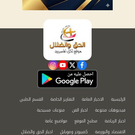
instagram
youtube
twitter
facebook
الرئيسية
الاخبار العامة
التقارير الخاصة
القسم الطبي
فيديوهات متنوعة
اخبار الفن
منوعات مسيحية
اخبار الرياضة
مطبخ الموقع
مواضيع عامة
الاقتصاد والبورصة
كمبيوتر وموبايل
اخبار الحق والضلال