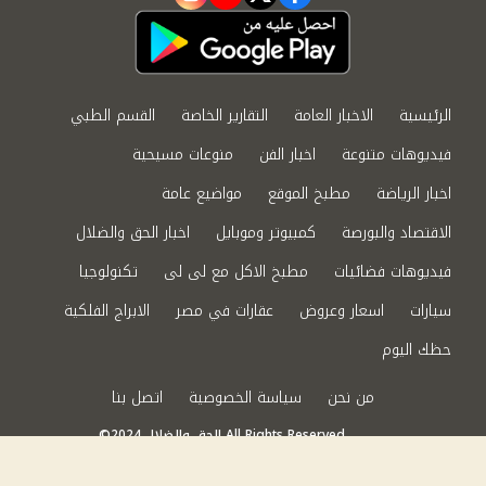
instagram
youtube
twitter
facebook
الرئيسية
الاخبار العامة
التقارير الخاصة
القسم الطبي
فيديوهات متنوعة
اخبار الفن
منوعات مسيحية
اخبار الرياضة
مطبخ الموقع
مواضيع عامة
الاقتصاد والبورصة
كمبيوتر وموبايل
اخبار الحق والضلال
فيديوهات فضائيات
مطبخ الاكل مع لى لى
تكنولوجيا
سيارات
اسعار وعروض
عقارات في مصر
الابراج الفلكية
حظك اليوم
من نحن
سياسة الخصوصية
اتصل بنا
©2024 الحق والضلال All Rights Reserved.
Powered by