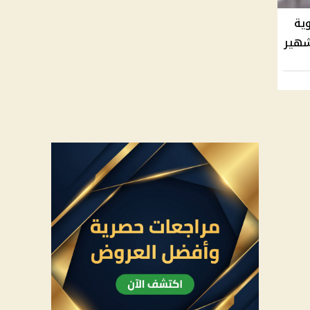
ية
شهير