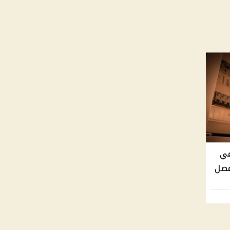
في
فصل