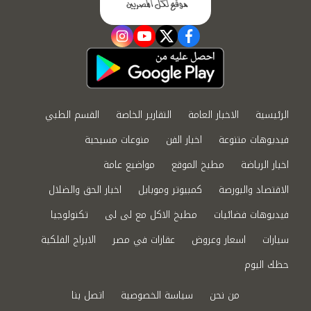
instagram
youtube
twitter
facebook
الرئيسية
الاخبار العامة
التقارير الخاصة
القسم الطبي
فيديوهات متنوعة
اخبار الفن
منوعات مسيحية
اخبار الرياضة
مطبخ الموقع
مواضيع عامة
الاقتصاد والبورصة
كمبيوتر وموبايل
اخبار الحق والضلال
فيديوهات فضائيات
مطبخ الاكل مع لى لى
تكنولوجيا
سيارات
اسعار وعروض
عقارات في مصر
الابراج الفلكية
حظك اليوم
من نحن
سياسة الخصوصية
اتصل بنا