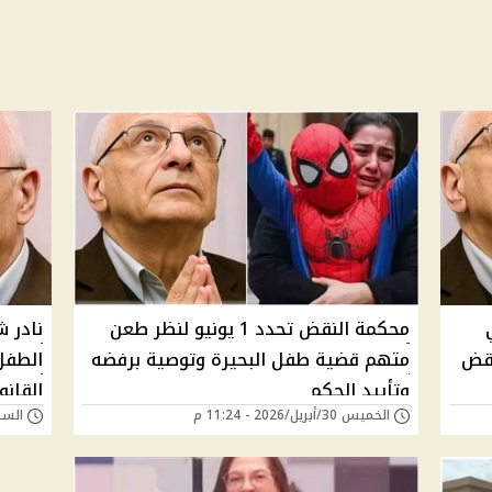
محكمة النقض تحدد 1 يونيو لنظر طعن
نادر 
ة النقض
متهم قضية طفل البحيرة وتوصية برفضه
الطفل
وتأييد الحكم
القان
الخميس 30/أبريل/2026 - 11:24 م
السبت 15/نوفمبر/25