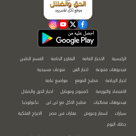
instagram
youtube
twitter
facebook
الرئيسية
الاخبار العامة
التقارير الخاصة
القسم الطبي
فيديوهات متنوعة
اخبار الفن
منوعات مسيحية
اخبار الرياضة
مطبخ الموقع
مواضيع عامة
الاقتصاد والبورصة
كمبيوتر وموبايل
اخبار الحق والضلال
فيديوهات فضائيات
مطبخ الاكل مع لى لى
تكنولوجيا
سيارات
اسعار وعروض
عقارات في مصر
الابراج الفلكية
حظك اليوم