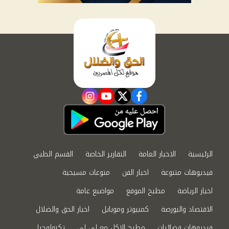
instagram
youtube
twitter
facebook
الرئيسية
الاخبار العامة
التقارير الخاصة
القسم الطبي
فيديوهات متنوعة
اخبار الفن
منوعات مسيحية
اخبار الرياضة
مطبخ الموقع
مواضيع عامة
الاقتصاد والبورصة
كمبيوتر وموبايل
اخبار الحق والضلال
فيديوهات فضائيات
مطبخ الاكل مع لى لى
تكنولوجيا