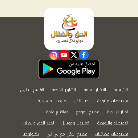
instagram
youtube
twitter
facebook
الرئيسية
الاخبار العامة
التقارير الخاصة
القسم الطبي
فيديوهات متنوعة
اخبار الفن
منوعات مسيحية
اخبار الرياضة
مطبخ الموقع
مواضيع عامة
الاقتصاد والبورصة
كمبيوتر وموبايل
اخبار الحق والضلال
فيديوهات فضائيات
مطبخ الاكل مع لى لى
تكنولوجيا