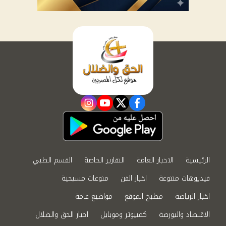
instagram
youtube
twitter
facebook
الرئيسية
الاخبار العامة
التقارير الخاصة
القسم الطبي
فيديوهات متنوعة
اخبار الفن
منوعات مسيحية
اخبار الرياضة
مطبخ الموقع
مواضيع عامة
الاقتصاد والبورصة
كمبيوتر وموبايل
اخبار الحق والضلال