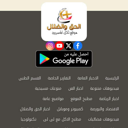
instagram
youtube
twitter
facebook
الرئيسية
الاخبار العامة
التقارير الخاصة
القسم الطبي
فيديوهات متنوعة
اخبار الفن
منوعات مسيحية
اخبار الرياضة
مطبخ الموقع
مواضيع عامة
الاقتصاد والبورصة
كمبيوتر وموبايل
اخبار الحق والضلال
فيديوهات فضائيات
مطبخ الاكل مع لى لى
تكنولوجيا