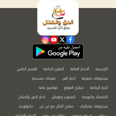
instagram
youtube
twitter
facebook
الرئيسية
الاخبار العامة
التقارير الخاصة
القسم الطبي
فيديوهات متنوعة
اخبار الفن
منوعات مسيحية
اخبار الرياضة
مطبخ الموقع
مواضيع عامة
الاقتصاد والبورصة
كمبيوتر وموبايل
اخبار الحق والضلال
فيديوهات فضائيات
مطبخ الاكل مع لى لى
تكنولوجيا
سيارات
اسعار وعروض
عقارات في مصر
الابراج الفلكية