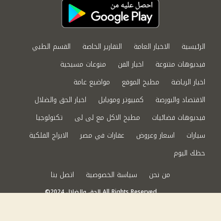
الرئيسية
الاخبار العامة
التقارير الخاصة
القسم الطبي
فيديوهات متنوعة
اخبار الفن
منوعات مسيحية
اخبار الرياضة
مطبخ الموقع
مواضيع عامة
الاقتصاد والبورصة
كمبيوتر وموبايل
اخبار الحق والضلال
فيديوهات فضائيات
مطبخ الاكل مع لى لى
تكنولوجيا
سيارات
اسعار وعروض
عقارات في مصر
الابراج الفلكية
حظك اليوم
من نحن
سياسة الخصوصية
اتصل بنا
©2024 الحق والضلال All Rights Reserved.
Powered by