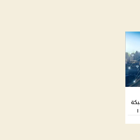
بكة
|