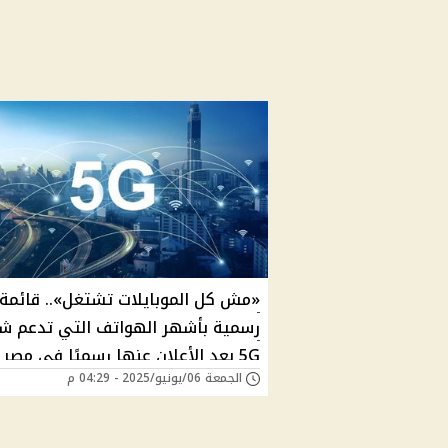
«مش كل الموبايلات تشتغل».. قائمة
رسمية بأشهر الهواتف التي تدعم ش
5G بعد الأعلان عنها رسميًا في مصر 
الجمعة 06/يونيو/2025 - 04:29 م
هل تليفونك منهم؟