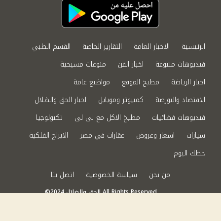
الرئيسية
الاخبار العامة
التقارير الخاصة
القسم الطبي
فيديوهات متنوعة
اخبار الفن
منوعات مسيحية
اخبار الرياضة
مطبخ الموقع
مواضيع عامة
الاقتصاد والبورصة
كمبيوتر وموبايل
اخبار الحق والضلال
فيديوهات فضائيات
مطبخ الاكل مع لى لى
تكنولوجيا
سيارات
اسعار وعروض
عقارات في مصر
الابراج الفلكية
حظك اليوم
من نحن
سياسة الخصوصية
اتصل بنا
©2024 الحق والضلال All Rights Reserved.
Powered by