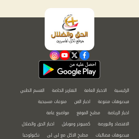
instagram
youtube
twitter
facebook
الرئيسية
الاخبار العامة
التقارير الخاصة
القسم الطبي
فيديوهات متنوعة
اخبار الفن
منوعات مسيحية
اخبار الرياضة
مطبخ الموقع
مواضيع عامة
الاقتصاد والبورصة
كمبيوتر وموبايل
اخبار الحق والضلال
فيديوهات فضائيات
مطبخ الاكل مع لى لى
تكنولوجيا