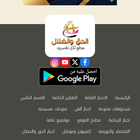
instagram
youtube
twitter
facebook
الرئيسية
الاخبار العامة
التقارير الخاصة
القسم الطبي
فيديوهات متنوعة
اخبار الفن
منوعات مسيحية
اخبار الرياضة
مطبخ الموقع
مواضيع عامة
الاقتصاد والبورصة
كمبيوتر وموبايل
اخبار الحق والضلال