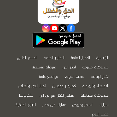
instagram
youtube
twitter
facebook
الرئيسية
الاخبار العامة
التقارير الخاصة
القسم الطبي
فيديوهات متنوعة
اخبار الفن
منوعات مسيحية
اخبار الرياضة
مطبخ الموقع
مواضيع عامة
الاقتصاد والبورصة
كمبيوتر وموبايل
اخبار الحق والضلال
فيديوهات فضائيات
مطبخ الاكل مع لى لى
تكنولوجيا
سيارات
اسعار وعروض
عقارات في مصر
الابراج الفلكية
حظك اليوم