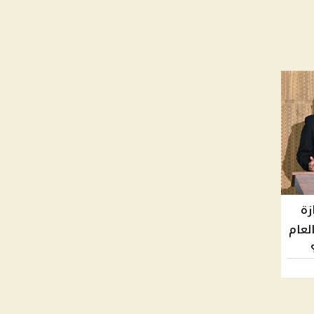
زة
ل أيام العام