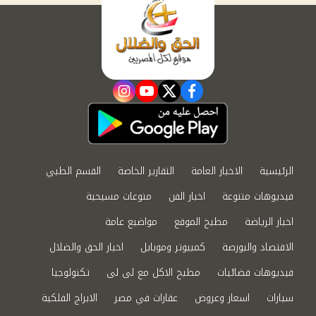
instagram
youtube
twitter
facebook
الرئيسية
الاخبار العامة
التقارير الخاصة
القسم الطبي
فيديوهات متنوعة
اخبار الفن
منوعات مسيحية
اخبار الرياضة
مطبخ الموقع
مواضيع عامة
الاقتصاد والبورصة
كمبيوتر وموبايل
اخبار الحق والضلال
فيديوهات فضائيات
مطبخ الاكل مع لى لى
تكنولوجيا
سيارات
اسعار وعروض
عقارات في مصر
الابراج الفلكية