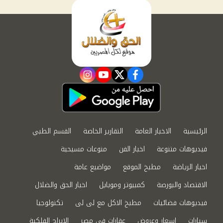
instagram
youtube
twitter
facebook
الرئيسية
الاخبار العامة
التقارير الخاصة
القسم الطبي
فيديوهات متنوعة
اخبار الفن
منوعات مسيحية
اخبار الرياضة
مطبخ الموقع
مواضيع عامة
الاقتصاد والبورصة
كمبيوتر وموبايل
اخبار الحق والضلال
فيديوهات فضائيات
مطبخ الاكل مع لى لى
تكنولوجيا
سيارات
اسعار وعروض
عقارات في مصر
الابراج الفلكية