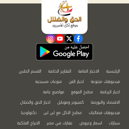
instagram
youtube
twitter
facebook
الرئيسية
الاخبار العامة
التقارير الخاصة
القسم الطبي
فيديوهات متنوعة
اخبار الفن
منوعات مسيحية
اخبار الرياضة
مطبخ الموقع
مواضيع عامة
الاقتصاد والبورصة
كمبيوتر وموبايل
اخبار الحق والضلال
فيديوهات فضائيات
مطبخ الاكل مع لى لى
تكنولوجيا
سيارات
اسعار وعروض
عقارات في مصر
الابراج الفلكية