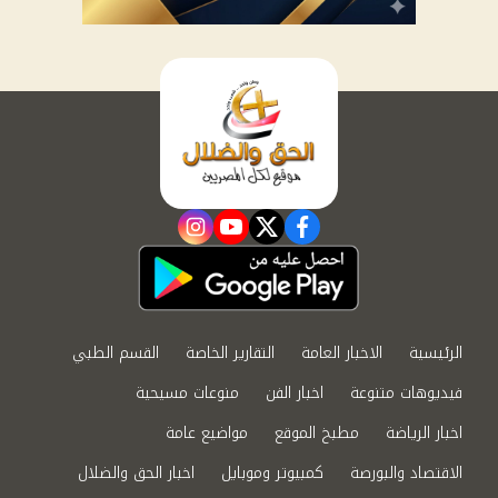
instagram
youtube
twitter
facebook
الرئيسية
الاخبار العامة
التقارير الخاصة
القسم الطبي
فيديوهات متنوعة
اخبار الفن
منوعات مسيحية
اخبار الرياضة
مطبخ الموقع
مواضيع عامة
الاقتصاد والبورصة
كمبيوتر وموبايل
اخبار الحق والضلال