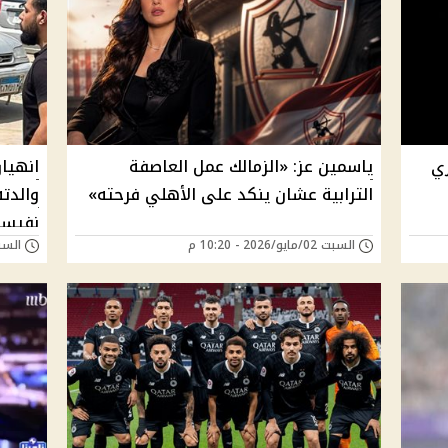
ري
ياسمين عز: «الزمالك عمل العاصفة
انهيا
الترابية عشان ينكد على الأهلي فرحته»
والدت
نفيسة
السبت 02/مايو/2026 - 10:20 م
السبت 02/مايو/026