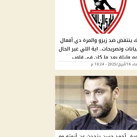
لك ينتفض ضد زيزو والمرة دي أفعال
نات وتصريحات.. اية اللي غير الحال
م وليلة بعد ما كان في قلوب
2025 - 10:24 م
اوية ومجلس الإدارة؟!
مرة.. أحمد حسن يتحدث عن أزمته مع