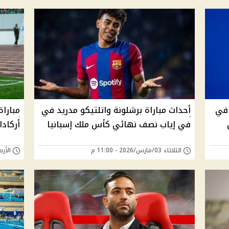
 في
أحداث مباراة برشلونة واتلتيكو مدريد في
في إياب نصف نهائي كأس ملك إسبانيا
أركاد
الثلاثاء 03/مارس/2026 - 11:00 م
الأربعاء 18/فبراير/