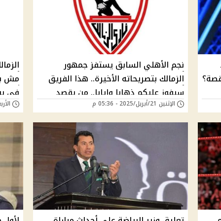
نجم الأهلي السابق يستفز جمهور
الزما
لقصة؟
الزمالك بتصريحاته الأخيرة.. هذا الفريق
مش بيا
سيفوز عليكم ذهابا وإيابا.. من يقصد
في يو
الإثنين 21/أبريل/2025 - 05:36 م
الأربعاء 16/أبريل/
وهل تتفق معه؟!
الزملك
تعليق وزير الرياضة على أحداث مباراة
لأول 