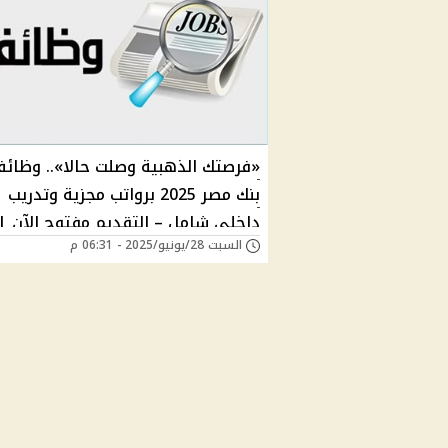
«فرصتك الذهبية وصلت حالا».. وظائ
بنك مصر 2025 برواتب مجزية وتدريب
داخلي شامل – التقديم مفتوح الآن |
السبت 28/يونيو/2025 - 06:31 م
ماهي التخصصات المطلوبة؟