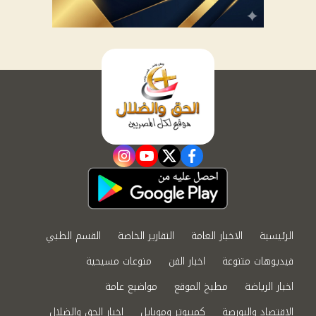
instagram
youtube
twitter
facebook
الرئيسية
الاخبار العامة
التقارير الخاصة
القسم الطبي
فيديوهات متنوعة
اخبار الفن
منوعات مسيحية
اخبار الرياضة
مطبخ الموقع
مواضيع عامة
الاقتصاد والبورصة
كمبيوتر وموبايل
اخبار الحق والضلال