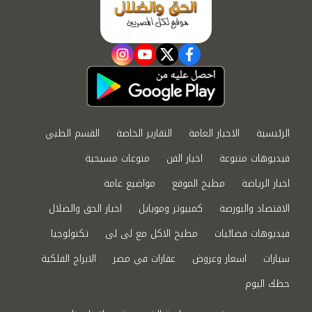
instagram
youtube
twitter
facebook
الرئيسية
الاخبار العامة
التقارير الخاصة
القسم الطبي
فيديوهات متنوعة
اخبار الفن
منوعات مسيحية
اخبار الرياضة
مطبخ الموقع
مواضيع عامة
الاقتصاد والبورصة
كمبيوتر وموبايل
اخبار الحق والضلال
فيديوهات فضائيات
مطبخ الاكل مع لى لى
تكنولوجيا
سيارات
اسعار وعروض
عقارات في مصر
الابراج الفلكية
حظك اليوم