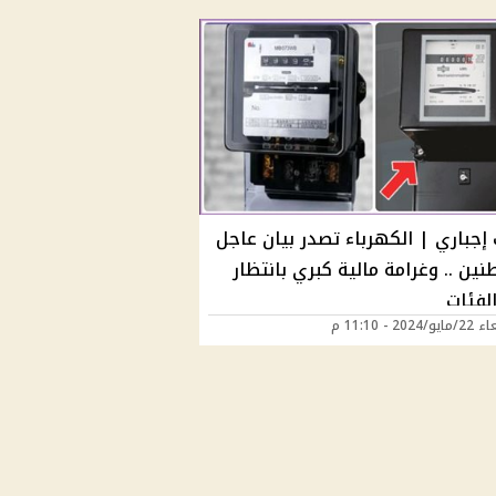
إجباري | الكهرباء تصدر بيان عاجل
نين .. وغرامة مالية كبري بانتظار
لفئات
202 - 11:10 م