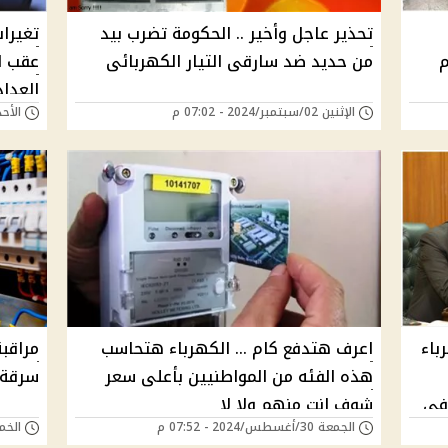
تحذير عاجل وأخير .. الحكومة تضرب بيد
تغيرا
م
من حديد ضد سارقى التيار الكهربائى
عقب ال
العدا
الإثنين 02/سبتمبر/2024 - 07:02 م
الأحد 01/سبتمبر/2024 -
دلوقت
باء
اعرف هتدفع كام ... الكهرباء هتحاسب
مراقبة
هذه الفئه من المواطنيين بأعلى سعر
سرقة ا
 في
شوف انت منهم ولا لا
الجمعة 30/أغسطس/2024 - 07:52 م
الخميس 29/أغسطس