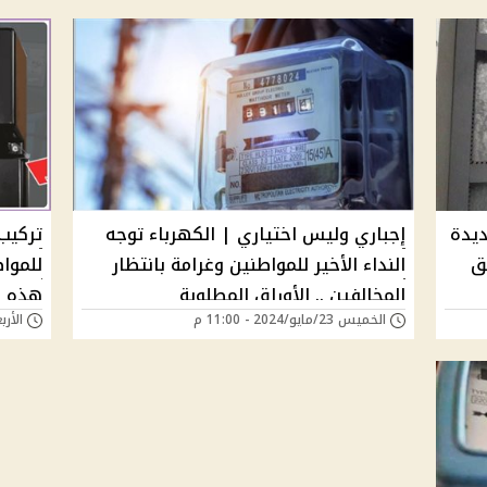
ديدة
إجباري وليس اختياري | الكهرباء توجه
تركيب 
ق
النداء الأخير للمواطنين وغرامة بانتظار
للمواط
المخالفين .. الأوراق المطلوبة
هذه ا
الخميس 23/مايو/2024 - 11:00 م
الأربعاء 22/مايو/4