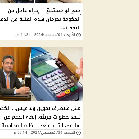
حتى لو مستحق .. إجراء عاجل من
الحكومة بحرمان هذه الفئــة من الدع
التمويني
الأربعاء 04/سبتمبر/2024 - 11:21 ص
مش هتصرف تموين ولا عيش… الكهر
تتخذ خطوات جريئة: إلغاء الدعم عن
سارقي التيار وتعدل نظام المحاسبة
الجمعة 30/أغسطس/2024 - 09:14 م
العدادات الكودية