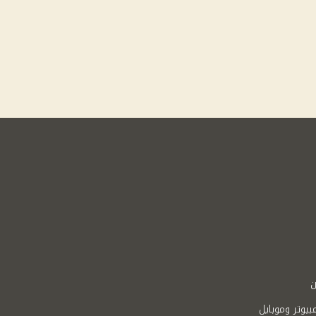
ن
بيوتر وموبايل