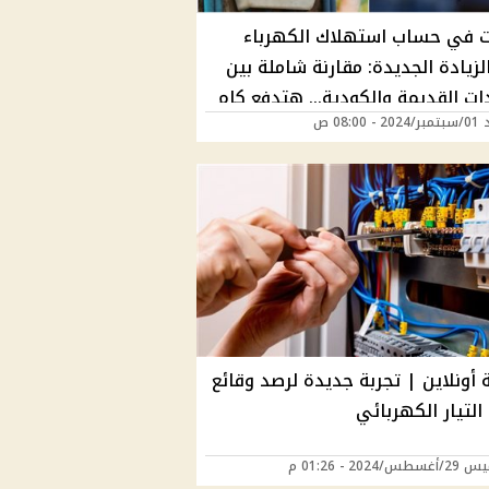
ت في حساب استهلاك الكهرباء
زيادة الجديدة: مقارنة شاملة بين
دات القديمة والكودية… هتدفع كام
 08:00 ص
ي بعد تعديلها؟
 أونلاين | تجربة جديدة لرصد وقائع
لتيار الكهربائي
/2024 - 01:26 م