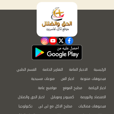
instagram
youtube
twitter
facebook
الرئيسية
الاخبار العامة
التقارير الخاصة
القسم الطبي
فيديوهات متنوعة
اخبار الفن
منوعات مسيحية
اخبار الرياضة
مطبخ الموقع
مواضيع عامة
الاقتصاد والبورصة
كمبيوتر وموبايل
اخبار الحق والضلال
فيديوهات فضائيات
مطبخ الاكل مع لى لى
تكنولوجيا