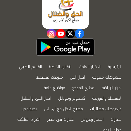
instagram
youtube
twitter
facebook
الرئيسية
الاخبار العامة
التقارير الخاصة
القسم الطبي
فيديوهات متنوعة
اخبار الفن
منوعات مسيحية
اخبار الرياضة
مطبخ الموقع
مواضيع عامة
الاقتصاد والبورصة
كمبيوتر وموبايل
اخبار الحق والضلال
فيديوهات فضائيات
مطبخ الاكل مع لى لى
تكنولوجيا
سيارات
اسعار وعروض
عقارات في مصر
الابراج الفلكية
حظك اليوم