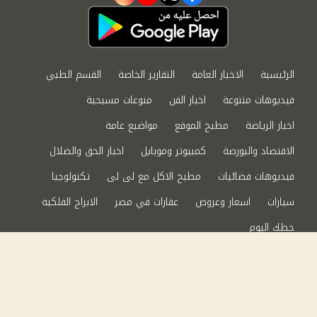
instagram
youtube
twitter
facebook
الرئيسية
الاخبار العامة
التقارير الخاصة
القسم الطبي
فيديوهات متنوعة
اخبار الفن
منوعات مسيحية
اخبار الرياضة
مطبخ الموقع
مواضيع عامة
الاقتصاد والبورصة
كمبيوتر وموبايل
اخبار الحق والضلال
فيديوهات فضائيات
مطبخ الاكل مع لى لى
تكنولوجيا
سيارات
اسعار وعروض
عقارات في مصر
الابراج الفلكية
حظك اليوم
من نحن
سياسة الخصوصية
اتصل بنا
©2024 الحق والضلال All Rights Reserved.
Powered by