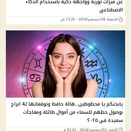
عن ميزات ثورية وواجهة ذكية باستخدام الذكاء
الاصطناعي
الجمعة 06/ديسمبر/2024 - 12:20 ص
يابختكم يا محظوظين...هالة حافظ وتوقعاتها لـ4 ابراج
بوصول حظهم للسماء من أموال طائلة ومفاجآت
سعيدة فى ٢٠٢٥
الإثنين 02/ديسمبر/2024 - 02:42 م