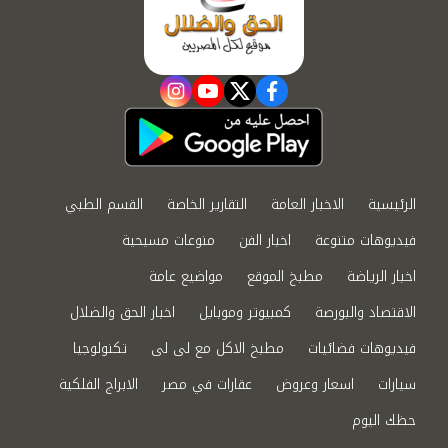
instagram
youtube
twitter
facebook
الرئيسية
الاخبار العامة
التقارير الخاصة
القسم الطبي
فيديوهات متنوعة
اخبار الفن
منوعات مسيحية
اخبار الرياضة
مطبخ الموقع
مواضيع عامة
الاقتصاد والبورصة
كمبيوتر وموبايل
اخبار الحق والضلال
فيديوهات فضائيات
مطبخ الاكل مع لى لى
تكنولوجيا
سيارات
اسعار وعروض
عقارات في مصر
الابراج الفلكية
حظك اليوم